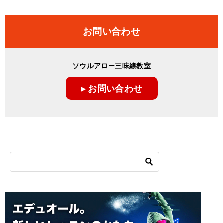
稿
ナ
お問い合わせ
ビ
ゲ
ソウルアロー三味線教室
ー
▸ お問い合わせ
シ
ョ
ン