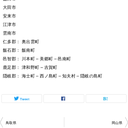
大田市
安来市
江津市
雲南市
仁多郡： 奥出雲町
飯石郡： 飯南町
邑智郡： 川本町 – 美郷町 – 邑南町
鹿足郡： 津和野町 – 吉賀町
隠岐郡： 海士町 – 西ノ島町 – 知夫村 – 隠岐の島町
Tweet
投
鳥取県
岡山県