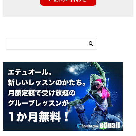
シ
ョ
ン