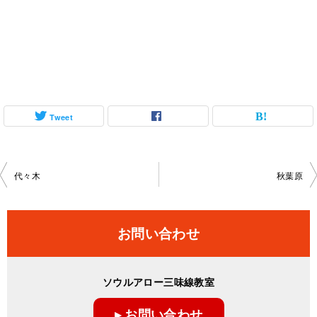
Tweet
投
代々木
秋葉原
稿
ナ
お問い合わせ
ビ
ゲ
ソウルアロー三味線教室
ー
▸ お問い合わせ