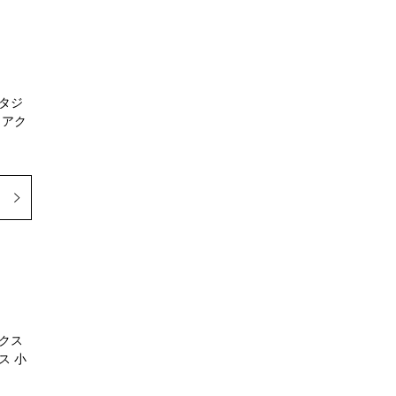
タジ
 アク
クス
ス 小