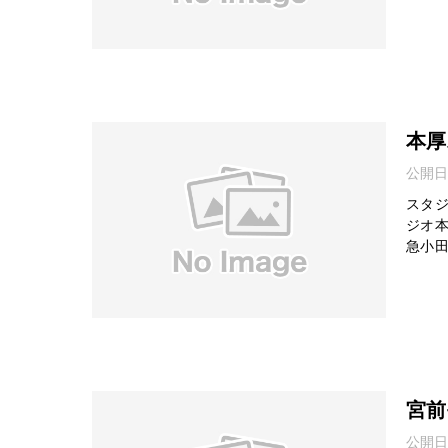
本厚
公開日
スタジ
ジオ本
急小田
宮前
公開日