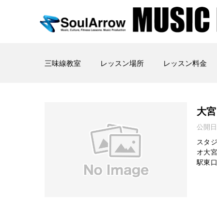
三味線教室
レッスン場所
レッスン料金
す
べ
大宮
て
公開日
の
スタジ
オ大宮
記
駅東口
事