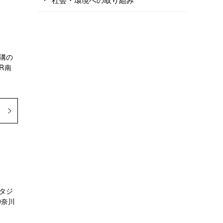
溝の
R南
タジ
神奈川