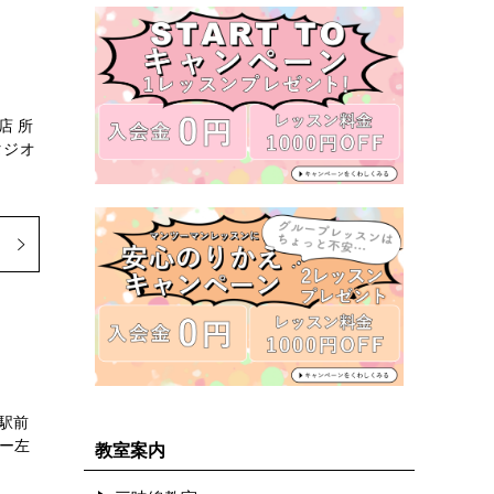
店 所
タジオ
駅前
リー左
教室案内