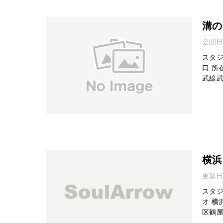
溝の
公開日
スタジ
口 所
武線武
横浜
更新日
スタジ
オ 横
区鶴屋